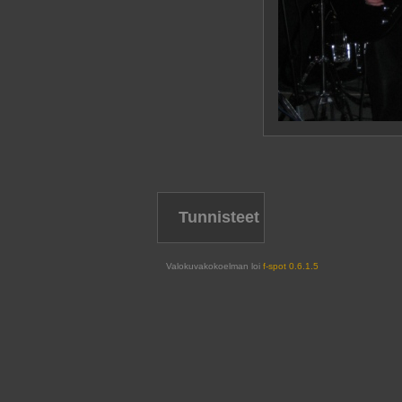
Tunnisteet
Valokuvakokoelman loi
f-spot 0.6.1.5