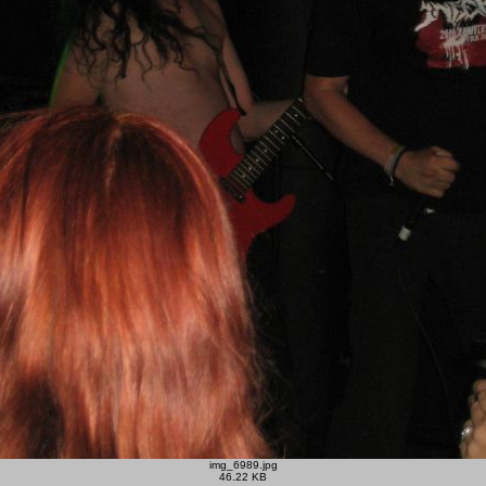
img_6989.jpg
46.22 KB