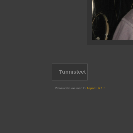
Tunnisteet
Valokuvakokoelman loi
f-spot 0.6.1.5