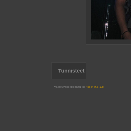
Tunnisteet
Valokuvakokoelman loi
f-spot 0.6.1.5