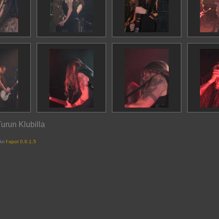
urun Klubilla
loi
f-spot 0.6.1.5