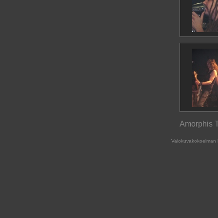
Amorphis T
Valokuvakokoelman 