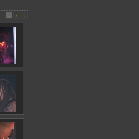
:
1
2
3