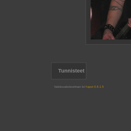
Tunnisteet
Valokuvakokoelman loi
f-spot 0.6.1.5