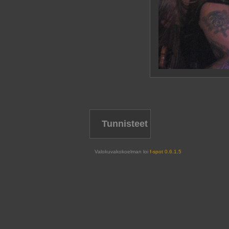
Tunnisteet
Valokuvakokoelman loi
f-spot 0.6.1.5