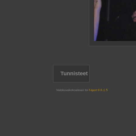
Tunnisteet
Valokuvakokoelman loi
f-spot 0.6.1.5