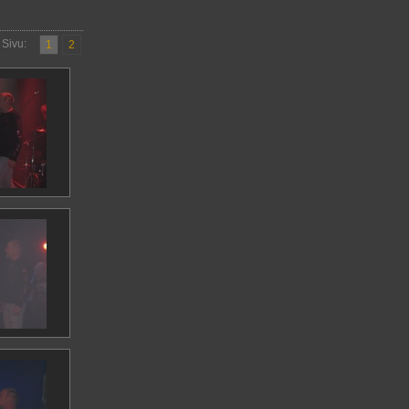
Sivu:
1
2