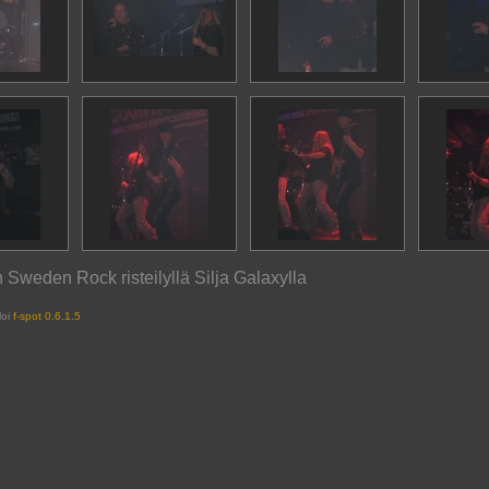
 Sweden Rock risteilyllä Silja Galaxylla
loi
f-spot 0.6.1.5