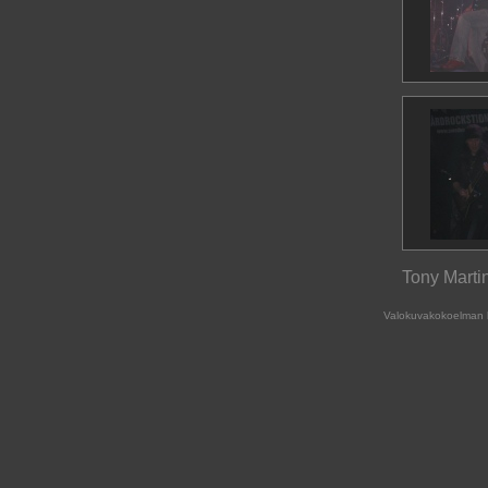
Tony Martin
Valokuvakokoelman 