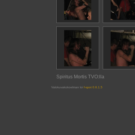
Spiritus Mortis TVO:lla
Valokuvakokoelman loi
f-spot 0.6.1.5